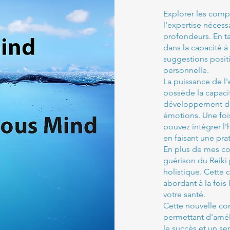
Explorer les compl
l'expertise nécess
profondeurs. En t
dans la capacité à
suggestions positi
personnelle.
La puissance de l'
possède la capacit
développement de 
émotions. Une foi
pouvez intégrer l'
en faisant une pra
En plus de mes co
guérison du Reiki 
holistique. Cette
abordant à la foi
votre santé.
Cette nouvelle co
permettant d'améli
le succès et un se