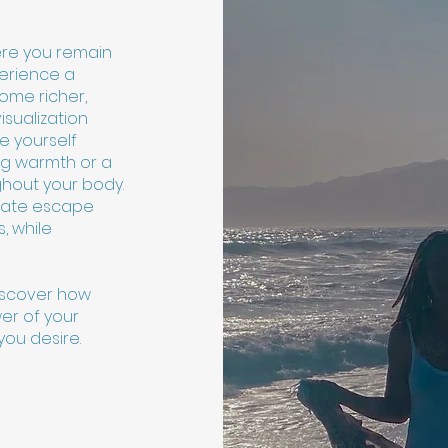
ere you remain
perience a
ome richer,
isualization
re yourself
ing warmth or a
ghout your body.
imate escape
, while
discover how
er of your
ou desire.