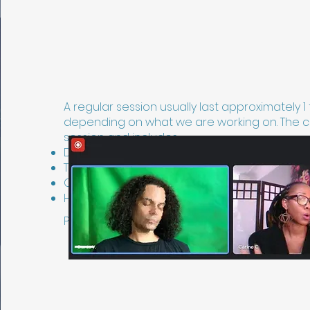
A regular session usually last approximately 1
depending on what we are working on. The co
session and includes:
Discuss presenting issues
The theory of mind
Questionnaire & Test
Hypnosis
Price per session:
$175