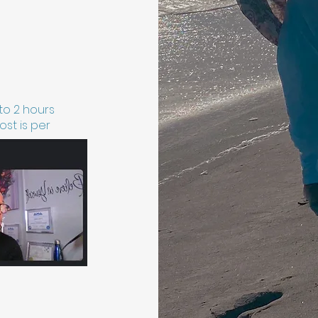
 to 2 hours
st is per