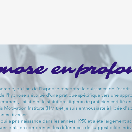
nose en
profo
pie, où l'art de l'hypnose rencontre la puissance de l'esprit. 
e l'hypnose a évolué d'une pratique spécifique vers une approc
cemment, j'ai atteint le statut prestigieux de praticien certifié
 Motivation Institute (HMI), et je suis enthousiaste à l'idée d
nes diverses.
, qui a pris naissance dans les années 1950 et a été largement 
vers états en comprenant les différences de suggestibilité ind