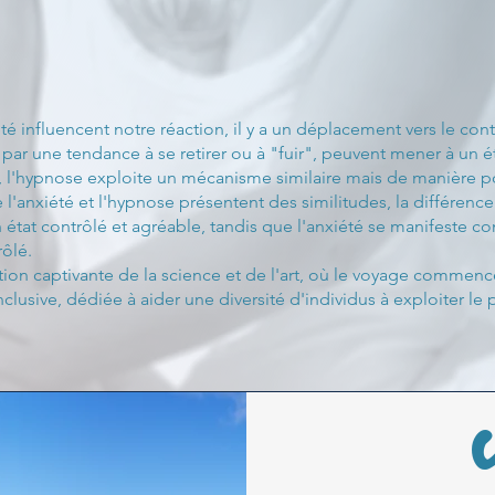
é influencent notre réaction, il y a un déplacement vers le co
 par une tendance à se retirer ou à "fuir", peuvent mener à un é
e, l'hypnose exploite un mécanisme similaire mais de manière po
'anxiété et l'hypnose présentent des similitudes, la différence 
 état contrôlé et agréable, tandis que l'anxiété se manifeste
rôlé.
tion captivante de la science et de l'art, où le voyage commen
clusive, dédiée à aider une diversité d'individus à exploiter le