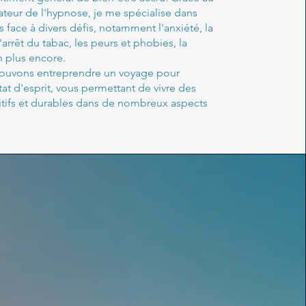
teur de l'hypnose, je me spécialise dans
s face à divers défis, notamment l'anxiété, la
'arrêt du tabac, les peurs et phobies, la
n plus encore.
ouvons entreprendre un voyage pour
at d'esprit, vous permettant de vivre des
ifs et durables dans de nombreux aspects