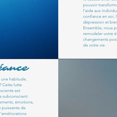
pouvoir transforma
l'aide aux individu
confiance en soi, l
dépression et bie
Ensemble, nous p
remodeler votre ét
changements posit
de votre vie.
éance
 une habitude,
? Cette lutte
sciente est
re subconscient.
tements, émotions,
ie puissante de
d'améliorations