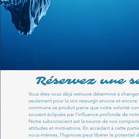
Réservez une s
Vous êtes-vous déjà retrouvé déterminé à changer
seulement pour la voir ressurgir encore et encore 
commune se produit parce que notre volonté con
souvent éclipsée par l'influence profonde de not
Notre subconscient est la source de nos compor
attitudes et motivations. En accédant à cette part
nous-mêmes, l'hypnose peut libérer le potentiel 