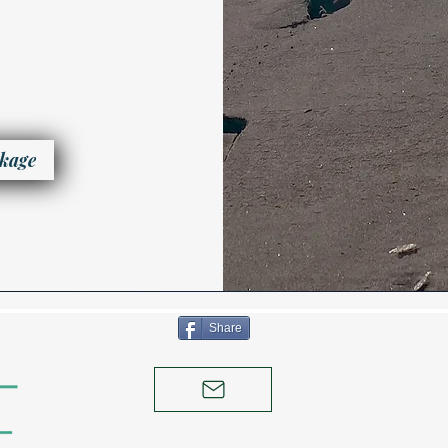
ckage
Share