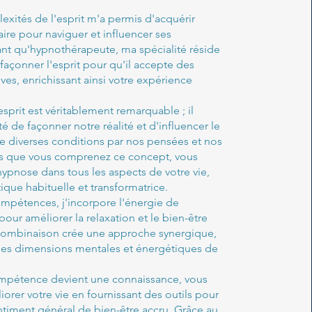
exités de l'esprit m'a permis d'acquérir
aire pour naviguer et influencer ses
ant qu'hypnothérapeute, ma spécialité réside
 façonner l'esprit pour qu'il accepte des
ves, enrichissant ainsi votre expérience
esprit est véritablement remarquable ; il
é de façonner notre réalité et d'influencer le
diverses conditions par nos pensées et nos
s que vous comprenez ce concept, vous
hypnose dans tous les aspects de votre vie,
tique habituelle et transformatrice.
mpétences, j'incorpore l'énergie de
pour améliorer la relaxation et le bien-être
 combinaison crée une approche synergique,
s les dimensions mentales et énergétiques de
mpétence devient une connaissance, vous
orer votre vie en fournissant des outils pour
ntiment général de bien-être accru. Grâce au